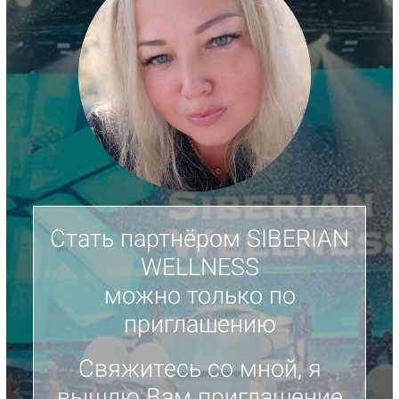
Стать партнёром SIBERIAN
WELLNESS
можно только по
приглашению
Свяжитесь со мной, я
вышлю Вам приглашение